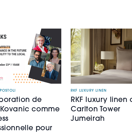
POSTOLI
RKF LUXURY LINEN
boration de
RKF luxury linen
i Kovanic comme
Carlton Tower
ess
Jumeirah
ssionnelle pour