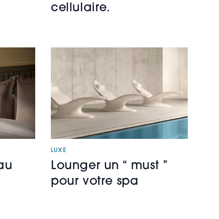
cellulaire.
LUXE
 au
Lounger un “ must ”
pour votre spa