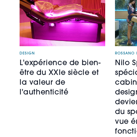
DESIGN
ROSSANO F
L'expérience de bien-
Nilo 
être du XXIe siècle et
spécia
la valeur de
cabin
l'authenticité
desig
devie
du sp
vue é
fonct