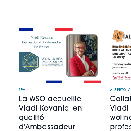
SPA
ALBERTO A
La WSO accueille
Colla
Vladi Kovanic, en
Vlad
qualité
welln
d’Ambassadeur
profe