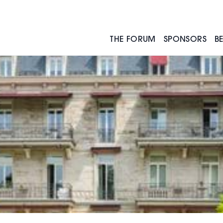
THE FORUM
SPONSORS
B
SPEAKERS
SPONSORS MEDIA
DIAMONDS AWARDS