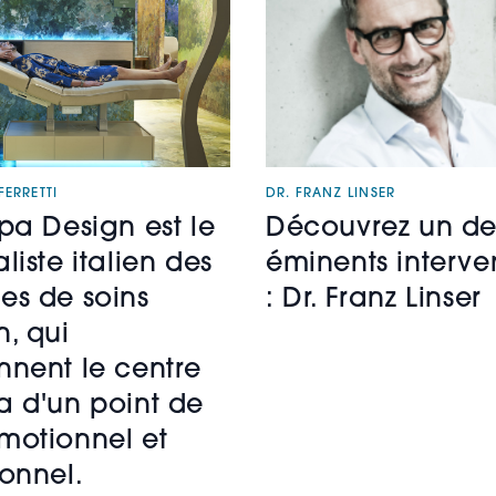
ERRETTI
DR. FRANZ LINSER
Spa Design est le
Découvrez un de
liste italien des
éminents interve
es de soins
: Dr. Franz Linser
n, qui
nnent le centre
a d'un point de
motionnel et
ionnel.