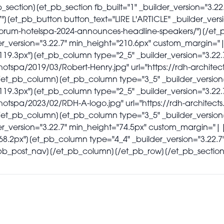
ection][et_pb_section fb_built="1" _builder_version="3.22.
"][et_pb_button button_text="LIRE L'ARTICLE" _builder_versi
orum-hotelspa-2024-announces-headline-speakers/"][/et_
ilder_version="3.22.7" min_height="210.6px" custom_marg
"119.3px"][et_pb_column type="2_5" _builder_version="3.22
otspa/2019/03/Robert-Henry.jpg" url="https://rdh-architect
_pb_column][et_pb_column type="3_5" _builder_version=
"119.3px"][et_pb_column type="2_5" _builder_version="3.22
otspa/2023/02/RDH-A-logo.jpg" url="https://rdh-architects.
_pb_column][et_pb_column type="3_5" _builder_version=
uilder_version="3.22.7" min_height="74.5px" custom_marg
"68.2px"][et_pb_column type="4_4" _builder_version="3.22.
et_pb_post_nav][/et_pb_column][/et_pb_row][/et_pb_section