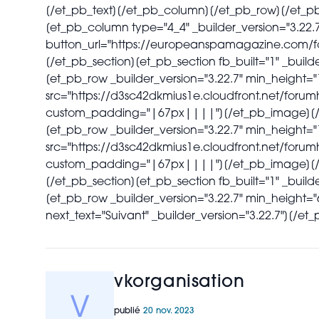
[/et_pb_text][/et_pb_column][/et_pb_row][/et_pb_s
[et_pb_column type="4_4" _builder_version="3.22.7
button_url="https://europeanspamagazine.com/f
[/et_pb_section][et_pb_section fb_built="1" _bu
[et_pb_row _builder_version="3.22.7" min_height=
src="https://d3sc42dkmius1e.cloudfront.net/forumh
custom_padding="|67px||||"][/et_pb_image][/et
[et_pb_row _builder_version="3.22.7" min_height=
src="https://d3sc42dkmius1e.cloudfront.net/forumh
custom_padding="|67px||||"][/et_pb_image][/et
[/et_pb_section][et_pb_section fb_built="1" _b
[et_pb_row _builder_version="3.22.7" min_height=
next_text="Suivant" _builder_version="3.22.7"][/
vkorganisation
publié
20 nov. 2023