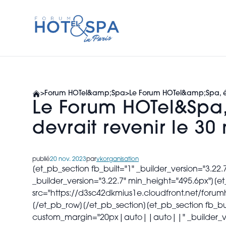
PROGRAM 2026
SPONSORS
>
Forum HOTel&amp;Spa
>
Le Forum HOTel&amp;Spa, évé
Le Forum HOTel&Spa,
2025 PHOTOS
devrait revenir le 30
PAST EVENTS
publié
20 nov. 2023
par
vkorganisation
[et_pb_section fb_built="1" _builder_version="
_builder_version="3.22.7" min_height="495.6px"][
src="https://d3sc42dkmius1e.cloudfront.net/foru
[/et_pb_row][/et_pb_section][et_pb_section fb_b
custom_margin="20px|auto||auto||" _builder_versi