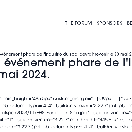
THE FORUM
SPONSORS
B
SPEAKERS
SPONSORS MEDIA
nement phare de l'industrie du spa, devrait revenir le 30 mai 2
 événement phare de l'i
DIAMONDS AWARDS
 mai 2024.
3.22.7" min_height="495.5px" custom_margin="||-39px|||"
et_pb_column type="4_4" _builder_version="3.22.7"][et_pb_
mhotspa/2023/11/FHS-European-Spa.jpg" _builder_version=
uilt="1" _builder_version="3.22.7" min_height="445.6px" 
on="3.22.7"][et_pb_column type="4_4" _builder_version="3