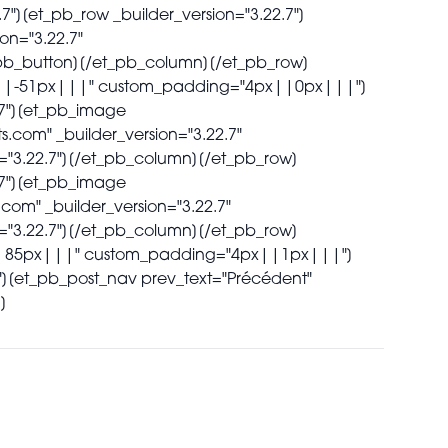
7"][et_pb_row _builder_version="3.22.7"]
on="3.22.7"
pb_button][/et_pb_column][/et_pb_row]
in="||-51px|||" custom_padding="4px||0px|||"]
.7"][et_pb_image
s.com" _builder_version="3.22.7"
"3.22.7"][/et_pb_column][/et_pb_row]
.7"][et_pb_image
com" _builder_version="3.22.7"
"3.22.7"][/et_pb_column][/et_pb_row]
in="||85px|||" custom_padding="4px||1px|||"]
7"][et_pb_post_nav prev_text="Précédent"
]