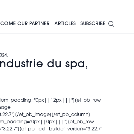
ECOME OUR PARTNER
ARTICLES
SUBSCRIBE
024.
ndustrie du spa,
 custom_padding="0px||12px|||"][et_pb_row
image
"3.22.7"][/et_pb_image][/et_pb_column]
custom_padding="0px||0px|||"][et_pb_row
.22.7"][et_pb_text _builder_version="3.22.7"