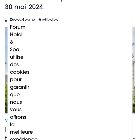
30 mai 2024.
« Previous Article
Forum
Hotel
&
Spa
utilise
des
cookies
pour
garantir
que
nous
vous
offrons
VILLA STÉPHANIE
la
I recently had the pleasure of visiting
meilleure
the magnificent Villa Stéphanie - Baden-