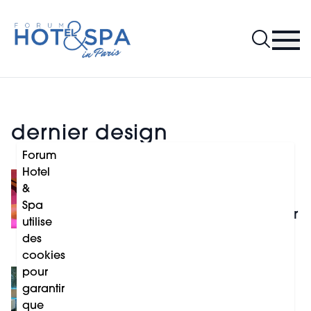
dernier design
Forum
Hotel
DESIGN
&
L'expérience de bien-être
Spa
du XXIe siècle et la valeur
utilise
de l'authenticité
des
cookies
pour
ROSSANO FERRETTI
garantir
Nilo Spa Design est le
que