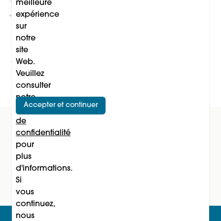
Lancement du Medical
meilleure
Wellness Congress (MWC)
expérience
sur
notre
site
voir plus
Web.
Veuillez
consulter
notre
Accepter et continuer
Politique
de
confidentialité
Inscrivez-vous à la newsletter
pour
plus
s'inscrire
d'informations.
Si
vous
continuez,
nous