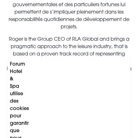
gouvernementales et des particuliers fortunes lui
permettent de s’impliquer pleinement dans les
responsabilités quotidiennes de développement de
projets.
Roger is the Group CEO of RLA Global and brings a
pragmatic approach to the leisure industry, that is
based on a proven track record of representing
owners' and operators' best interests. Roger
Forum
has worked with many of the leading hotel operating
Hotel
brands and most influential hotel owners and public
&
tourism offices around the world. Furthermore,
Spa
successful ongoing engagements with government
utilise
entities and high net worth individuals keep him fully
des
engaged with the day-to-day project development
cookies
responsibilities.
pour
garantir
Roger est le PDG du groupe RLA Global et apporte
que